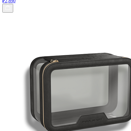
₽2,890