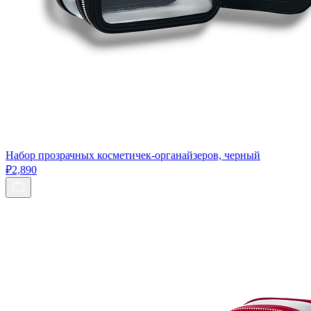
Набор прозрачных косметичек-органайзеров, черный
₽2,890