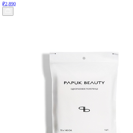
₽2,890