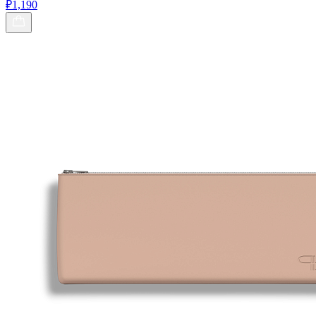
₽1,190