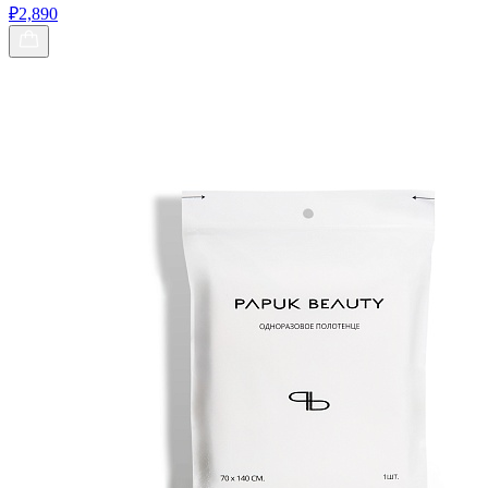
₽2,890