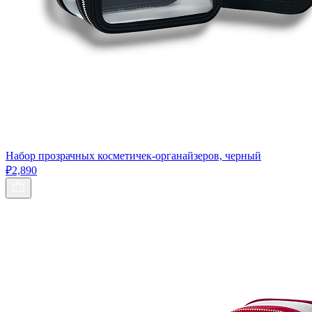
Набор прозрачных косметичек-органайзеров, черный
₽2,890