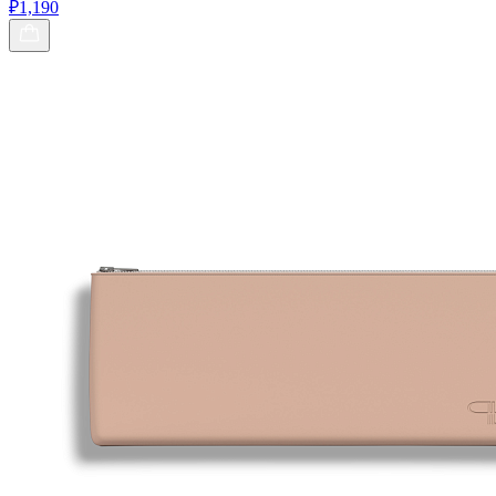
₽1,190